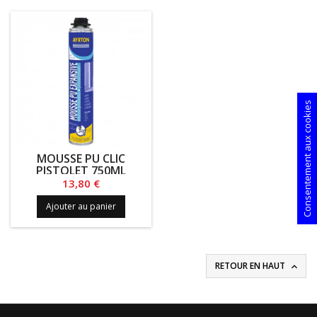
Consentement aux cookies
MOUSSE PU CLIC
PISTOLET 750ML
Prix
13,80 €
Ajouter au panier
RETOUR EN HAUT
