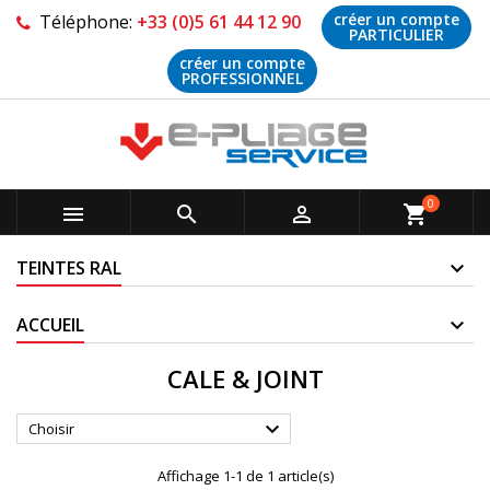
créer un compte
Téléphone:
+33 (0)5 61 44 12 90
PARTICULIER
créer un compte
PROFESSIONNEL
0



shopping_cart
TEINTES RAL
ACCUEIL
CALE & JOINT

Choisir
Affichage 1-1 de 1 article(s)