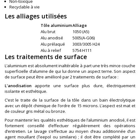
Non-toxique
Recyclable à vie
Les alliages utilisées
Tôle aluminium
Alliage
Alu brut
1050 (A5)
Alu anodisé
5005(A-G06)
Alu prélaqué
3003/3005 H24
Alu à relief
5754 H111
Les traitements de surface
L’aluminium est absolument inaltérable à part une très mince couche
superficielle d’alumine de qui lui donne un aspect terne. Son aspect
de surface peut être amélioré par 2 traitements de surface :
L’anodisation
apporte une surface plus dure, électriquement
isolante et esthétique.
C’est le traite de la surface de la tôle dans un bain électrolytique
avec un dépôt chimique de l’ordre de 15 microns. L’aspect est mat et
de couleur gris métal ou bronze.
Pour maintenir les qualités esthétiques de l’aluminium anodisé, il est
fortement conseillé d’effectuer régulièrement des opérations
d’entretien. Le lavage s’effectue au moyen d’eau additionnée d’un
agent mouillant (Teepol ou similaire) ; il doit être complété par un