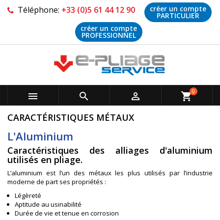
créer un compte
Téléphone:
+33 (0)5 61 44 12 90
PARTICULIER
créer un compte
PROFESSIONNEL
0



shopping_cart
CARACTÉRISTIQUES MÉTAUX
L'Aluminium
Caractéristiques des alliages d'aluminium
utilisés en pliage.
L’aluminium est l’un des métaux les plus utilisés par l’industrie
moderne de part ses propriétés :
Légèreté
Aptitude au usinabilité
Durée de vie et tenue en corrosion