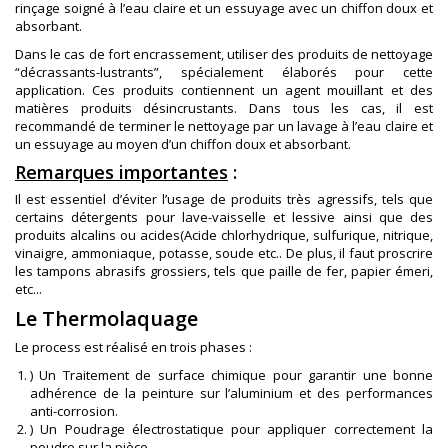
rinçage soigné à l’eau claire et un essuyage avec un chiffon doux et
absorbant.
Dans le cas de fort encrassement, utiliser des produits de nettoyage
“décrassants-lustrants”, spécialement élaborés pour cette
application. Ces produits contiennent un agent mouillant et des
matières produits désincrustants. Dans tous les cas, il est
recommandé de terminer le nettoyage par un lavage à l’eau claire et
un essuyage au moyen d’un chiffon doux et absorbant.
Remarques importantes
:
Il est essentiel d’éviter l’usage de produits très agressifs, tels que
certains détergents pour lave-vaisselle et lessive ainsi que des
produits alcalins ou acides(Acide chlorhydrique, sulfurique, nitrique,
vinaigre, ammoniaque, potasse, soude etc.. De plus, il faut proscrire
les tampons abrasifs grossiers, tels que paille de fer, papier émeri,
etc...
Le Thermolaquage
Le process est réalisé en trois phases :
) Un Traitement de surface chimique pour garantir une bonne
adhérence de la peinture sur l’aluminium et des performances
anti-corrosion.
) Un Poudrage électrostatique pour appliquer correctement la
poudre sur la pièce.