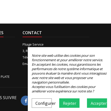
ES
CONTACT
Pliage Service
3, Rue de Boudeville, 31100 Toulouse
Notre site web utilise des cookies pour son
Téléphone:
+33 (0)5 61 44 12 90
fonctionnement et pour améliorer notre service.
Email:
contact@e-pliage.fr
En acceptant les cookies, nous garantissons les
performances de notre système informatique et
pouvons évaluer la manière dont vous interagissez
 PLATE
avec notre site web et vous proposer une
navigation personnalisée.
Acceptez-vous l’utilisation des cookies pour
améliorer votre expérience sur notre site ?
S SUIVRE
Avis Google
Configurer
Rejeter
Accepter
4.8
Basé sur 326 avis