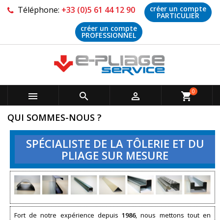
créer un compte
Téléphone:
+33 (0)5 61 44 12 90
PARTICULIER
créer un compte
PROFESSIONNEL
0



shopping_cart
QUI SOMMES-NOUS ?
SPÉCIALISTE DE LA TÔLERIE ET DU
PLIAGE SUR MESURE
Fort de notre expérience depuis
1986
, nous mettons tout en