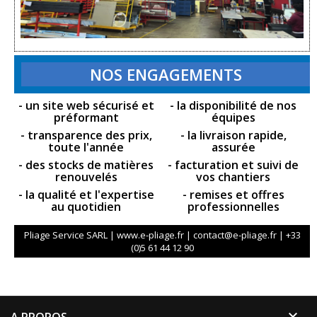
NOS ENGAGEMENTS
- un site web sécurisé et
- la disponibilité de nos
préformant
équipes
- transparence des prix,
- la livraison rapide,
toute l'année
assurée
- des stocks de matières
- facturation et suivi de
renouvelés
vos chantiers
- la qualité et l'expertise
- remises et offres
au quotidien
professionnelles
Pliage Service SARL | www.e-pliage.fr | contact@e-pliage.fr | +33
(0)5 61 44 12 90

A PROPOS