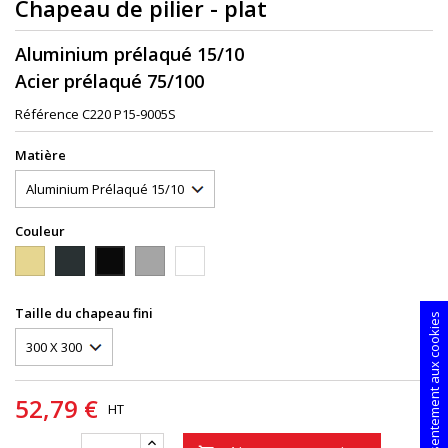
Chapeau de pilier - plat
Aluminium prélaqué 15/10
Acier prélaqué 75/100
Référence
C220 P15-9005S
Matière
Couleur
1015S
7016S
9006PIEDRA
9010S
9005S
Taille du chapeau fini
Consentement aux cookies
52,79 €
HT