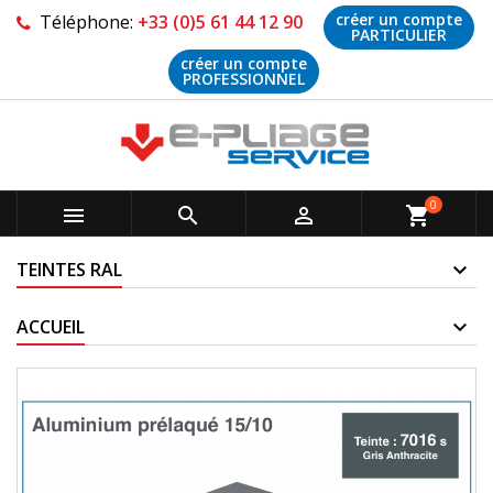
créer un compte
Téléphone:
+33 (0)5 61 44 12 90
PARTICULIER
créer un compte
PROFESSIONNEL
0



shopping_cart
TEINTES RAL
ACCUEIL