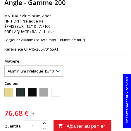
Angle - Gamme 200
MATIÈRE : Aluminium, Acier
FINITION : Prélaqué Ral
ÉPAISSEUR : 15/10 ; 75/100
PRÉ-LAQUAGE : RAL à choisir
Largeur : 200mm (couvre max. 160mm de mur);
Référence
CPA15-200-7016SAT
Matière
Consentement aux cookies
Couleur
1015S
9005S
9006PIEDRA
9010S
7016S
76,68 €
HT
Ajouter au panier
Quantité
