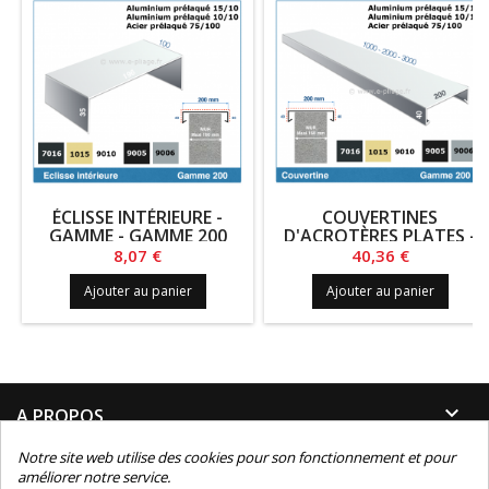
ÉCLISSE INTÉRIEURE -
COUVERTINES
GAMME - GAMME 200
D'ACROTÈRES PLATES -
GAMME 200
Prix
Prix
8,07 €
40,36 €
Ajouter au panier
Ajouter au panier

A PROPOS
Notre site web utilise des cookies pour son fonctionnement et pour

INFORMATIONS
améliorer notre service.