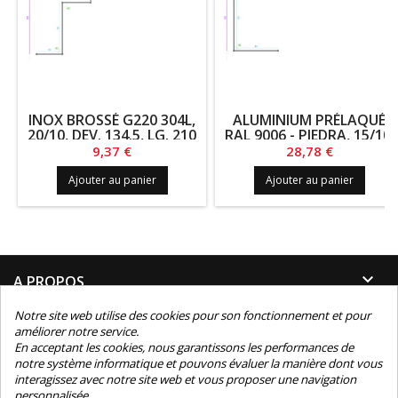
INOX BROSSÉ G220 304L,
ALUMINIUM PRÉLAQUÉ
20/10, DEV. 134.5, LG. 210
RAL 9006 - PIEDRA, 15/10,
DEV. 97.5, LG. 1600
Prix
Prix
9,37 €
28,78 €
Ajouter au panier
Ajouter au panier

A PROPOS
Notre site web utilise des cookies pour son fonctionnement et pour

INFORMATIONS
améliorer notre service.
En acceptant les cookies, nous garantissons les performances de
notre système informatique et pouvons évaluer la manière dont vous

INFORMATIONS TECHNIQUES
interagissez avec notre site web et vous proposer une navigation
personnalisée.