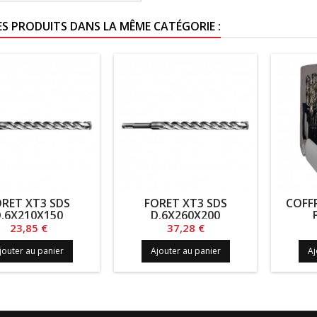
ES PRODUITS DANS LA MÊME CATÉGORIE :
RET XT3 SDS
FORET XT3 SDS
COFFR
.6X210X150
D.6X260X200
Prix
Prix
23,85 €
37,28 €
jouter au panier
Ajouter au panier
Aj