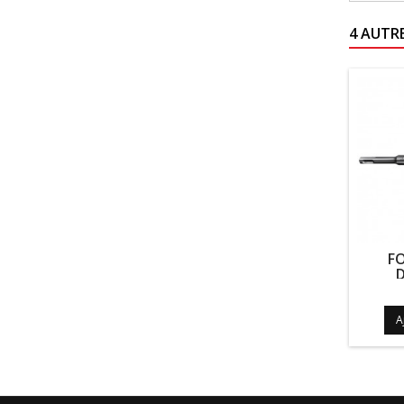
4 AUTR
FO
D
A