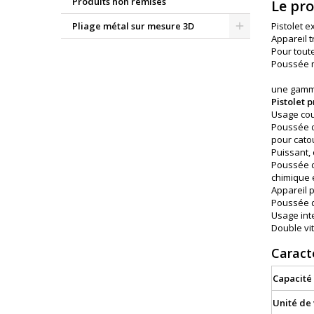
Produits non remisés
Le pr
Pistolet e
Pliage métal sur mesure 3D
Appareil 
Pour tout
Poussée m
une gamme
Pistolet p
Usage cou
Poussée d
pour cato
Puissant, 
Poussée d
chimique 
Appareil p
Poussée d
Usage int
Double vi
Caract
Capacité
Unité de