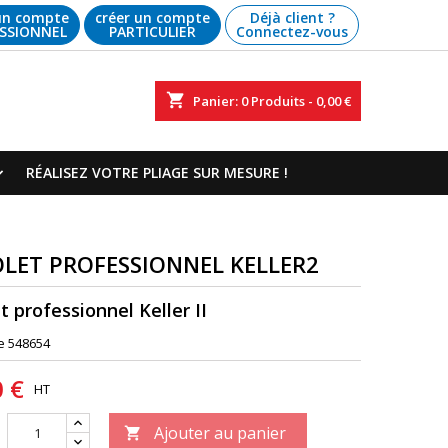
un compte
créer un compte
Déjà client ?
SSIONNEL
PARTICULIER
Connectez-vous
shopping_cart
Panier:
0
Produits - 0,00 €
RÉALISEZ VOTRE PLIAGE SUR MESURE !
OLET PROFESSIONNEL KELLER2
t professionnel Keller II
e
548654
0 €
HT
Ajouter au panier
