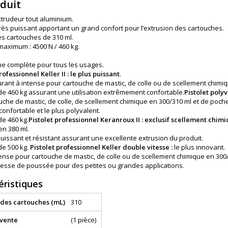
oduit
xtrudeur tout aluminium.
très puissant apportant un grand confort pour l’extrusion des cartouches.
es cartouches de 310 ml.
aximum : 4500 N / 460 kg.
 complète pour tous les usages.
rofessionnel Keller II : le plus puissant
.
rant à intense pour cartouche de mastic, de colle ou de scellement chimiq
e 460 kg assurant une utilisation extrêmement confortable.
Pistolet polyv
uche de mastic, de colle, de scellement chimique en 300/310 ml et de poche
confortable et le plus polyvalent.
e 460 kg.
Pistolet professionnel Keranroux II : exclusif scellement chimi
en 380 ml.
uissant et résistant assurant une excellente extrusion du produit.
e 500 kg.
Pistolet professionnel Keller double vitesse :
le plus innovant.
ense pour cartouche de mastic, de colle ou de scellement chimique en 300/
tesse de poussée pour des petites ou grandes applications.
éristiques
 des cartouches (mL)
310
 vente
(1 pièce)