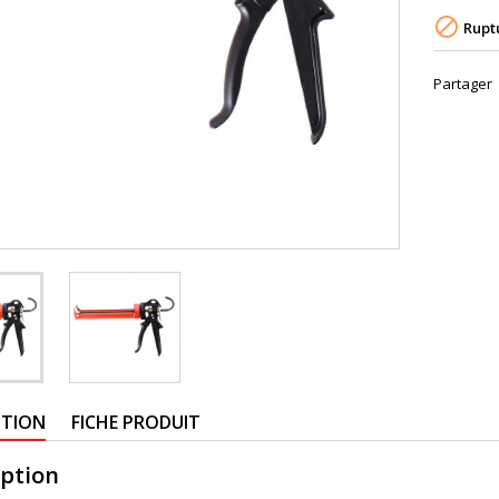

Ruptu
Partager
PTION
FICHE PRODUIT
iption