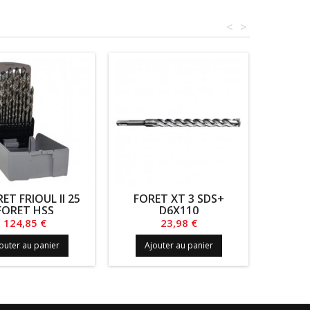
<
>
ET FRIOUL II 25
FORET XT 3 SDS+
FORET HSS
D6X110
Prix
Prix
124,85 €
23,98 €
outer au panier
Ajouter au panier