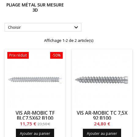
PLIAGE MÉTAL SUR MESURE
3D

Choisir
Affichage 1-2 de 2 article(s)
Prix réduit
-50%
VIS AR-MOBIC TF
VIS AR-MOBIC TC 7,5X
BLC7,5X62 B100
92 B100
Prix
Prix
Prix
11,75 €
24,80 €
23,50 €
de
Ajouter au panier
Ajouter au panier