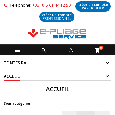
créer un compte
Téléphone:
+33 (0)5 61 44 12 90
PARTICULIER
créer un compte
PROFESSIONNEL
0



shopping_cart
TEINTES RAL
ACCUEIL
ACCUEIL
Sous-catégories