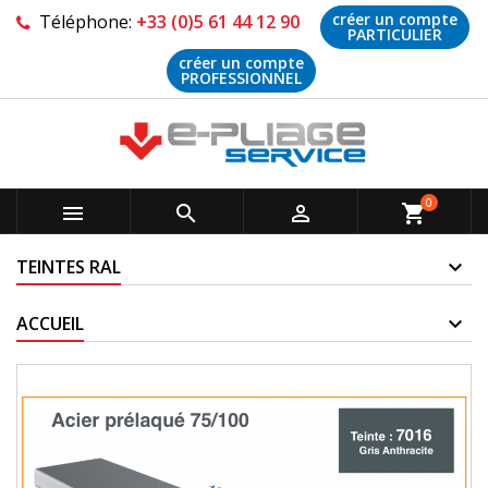
créer un compte
Téléphone:
+33 (0)5 61 44 12 90
PARTICULIER
créer un compte
PROFESSIONNEL
0



shopping_cart
TEINTES RAL
ACCUEIL