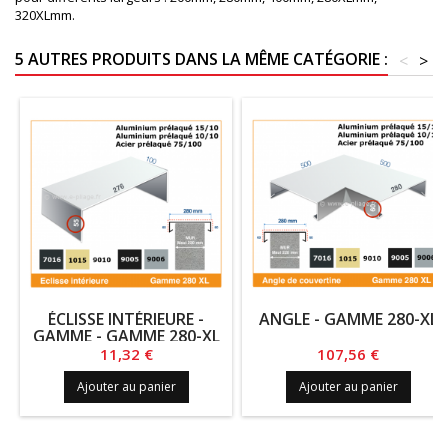
320XLmm.
5 AUTRES PRODUITS DANS LA MÊME CATÉGORIE :
<
>
ÉCLISSE INTÉRIEURE -
ANGLE - GAMME 280-XL
GAMME - GAMME 280-XL
Prix
Prix
11,32 €
107,56 €
Ajouter au panier
Ajouter au panier