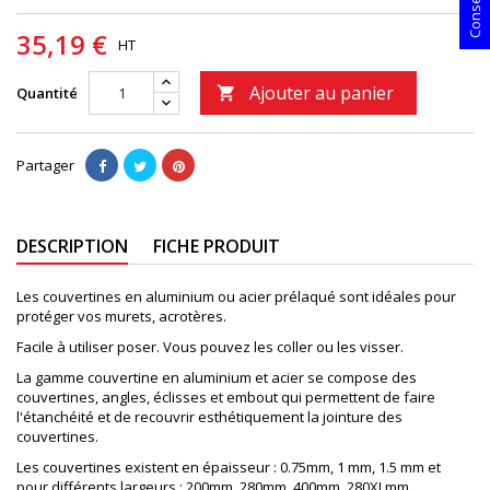
35,19 €
HT
Ajouter au panier
Quantité

Partager
DESCRIPTION
FICHE PRODUIT
Les couvertines en aluminium ou acier prélaqué sont idéales pour
protéger vos murets, acrotères.
Facile à utiliser poser. Vous pouvez les coller ou les visser.
La gamme couvertine en aluminium et acier se compose des
couvertines, angles, éclisses et embout qui permettent de faire
l'étanchéité et de recouvrir esthétiquement la jointure des
couvertines.
Les couvertines existent en épaisseur : 0.75mm, 1 mm, 1.5 mm et
pour différents largeurs : 200mm, 280mm, 400mm, 280XLmm,