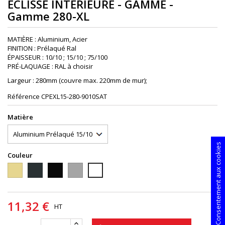
ÉCLISSE INTÉRIEURE - GAMME -
Gamme 280-XL
MATIÈRE : Aluminium, Acier
FINITION : Prélaqué Ral
ÉPAISSEUR : 10/10 ; 15/10 ; 75/100
PRÉ-LAQUAGE : RAL à choisir
Largeur : 280mm (couvre max. 220mm de mur);
Référence
CPEXL15-280-9010SAT
Matière
Consentement aux cookies
Couleur
1015S
7016S
9005S
9006PIEDRA
9010S
11,32 €
HT