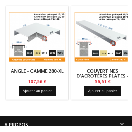
ANGLE - GAMME 280-XL
COUVERTINES
D'ACROTÈRES PLATES -
GAMME 280-XL
Prix
Prix
107,56 €
56,61 €
Ajouter au panier
Ajouter au panier

A PROPOS