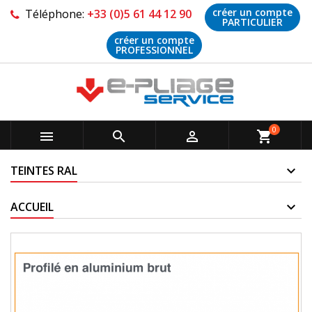
créer un compte
Téléphone:
+33 (0)5 61 44 12 90
PARTICULIER
créer un compte
PROFESSIONNEL
0



shopping_cart
TEINTES RAL
ACCUEIL