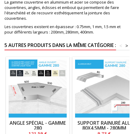
La gamme couvertine en aluminium et acier se compose des
couvertines, angles, éclisses et embout qui permettent de faire
l'étanchéité et de recouvrir esthétiquement la jointure des
couvertines.
Les couvertines existent en épaisseur : 0.75mm, 1 mm, 1.5 mm et
pour différents largeurs : 200mm, 280mm, 400mm.
5 AUTRES PRODUITS DANS LA MÊME CATÉGORIE :
<
>
ANGLE SPÉCIAL - GAMME
SUPPORT RAINURÉ ALU
280
80X4.5MM - 280MM
Prix
Prix
121,59 €
9,73 €