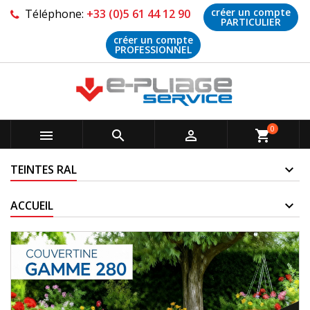
créer un compte
Téléphone:
+33 (0)5 61 44 12 90
PARTICULIER
créer un compte
PROFESSIONNEL
0



shopping_cart
TEINTES RAL
ACCUEIL