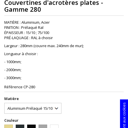
Couvertines d'acrotères plates -
Gamme 280
MATIÈRE : Aluminium, Acier
FINITION : Prélaqué Ral
ÉPAISSEUR : 15/10 ; 75/100
PRÉ-LAQUAGE : RAL à choisir
Largeur : 280mm (couvre max. 240mm de mur);
Longueur à choisir :
- 1000mm;
- 2000mm;
- 3000mm;
Référence
CP-280
Matière
Consentement aux cookies
Couleur
1015S
7016S
9005S
9006PIEDRA
9010S