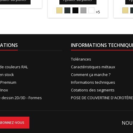
1015S
7016S
9005S
9006PIEDRA
9010S
101
+5
ATIONS
INFORMATIONS TECHNIQU
Tolérances
de couleurs RAL
Caractéristiques métaux
en stock
Comment ça marche ?
n Premium
Informations techniques
 Inox
Cotations des segments
de dessin 2D/3D - Formes
POSE DE COUVERTINE D'ACROTÈRE
NOU