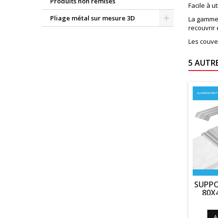
Produits non remisés
Facile à u
Pliage métal sur mesure 3D
La gamme 
recouvrir 
Les couve
5 AUTR
SUPPO
80X
A