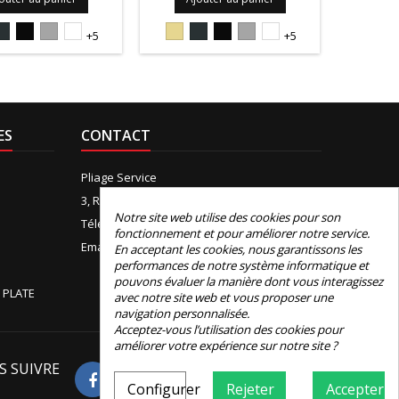
5S
7016S
9005S
9006PIEDRA
9010S
1015S
7016S
9005S
9006PIEDRA
9010S
1015
+5
+5
ES
CONTACT
Pliage Service
3, Rue de Boudeville, 31100 Toulouse
Notre site web utilise des cookies pour son
Téléphone:
+33 (0)5 61 44 12 90
fonctionnement et pour améliorer notre service.
Email:
contact@e-pliage.fr
En acceptant les cookies, nous garantissons les
performances de notre système informatique et
pouvons évaluer la manière dont vous interagissez
 PLATE
avec notre site web et vous proposer une
navigation personnalisée.
Acceptez-vous l’utilisation des cookies pour
améliorer votre expérience sur notre site ?
S SUIVRE
Avis Google
Configurer
Rejeter
Accepter
4.8