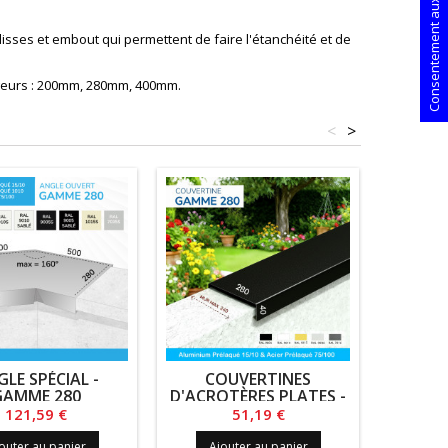
Consentement aux cookies
sses et embout qui permettent de faire l'étanchéité et de
argeurs : 200mm, 280mm, 400mm.
<
>
LE SPÉCIAL -
COUVERTINES
ÉCLIS
GAMME 280
D'ACROTÈRES PLATES -
GAMME
GAMME 280
Prix
Prix
121,59 €
51,19 €
outer au panier
Ajouter au panier
Ajo