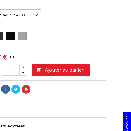
9005
9006
9010
16
7 €
HT
Ajouter au panier

ets, acrotères.