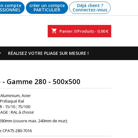
un compte
créer un compte
Déjà client ?
SSIONNEL
PARTICULIER
Connectez-vous
shopping_cart
Panier:
0
Produits - 0,00 €
RÉALISEZ VOTRE PLIAGE SUR MESURE !
e - Gamme 280 - 500x500
 Aluminium, Acier
: Prélaqué Ral
 : 15/10 ; 75/100
GE : RAL à choisir
 280mm (couvre max. 240mm de mur);
e
CPA75-280-7016