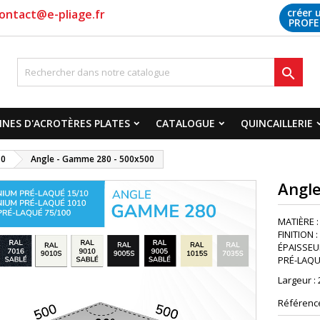
créer 
ontact@e-pliage.fr
PROFE

NES D'ACROTÈRES PLATES
CATALOGUE
QUINCAILLERIE
80
Angle - Gamme 280 - 500x500
Angl
MATIÈRE :
FINITION 
ÉPAISSEUR
PRÉ-LAQUA
Largeur :
Référenc