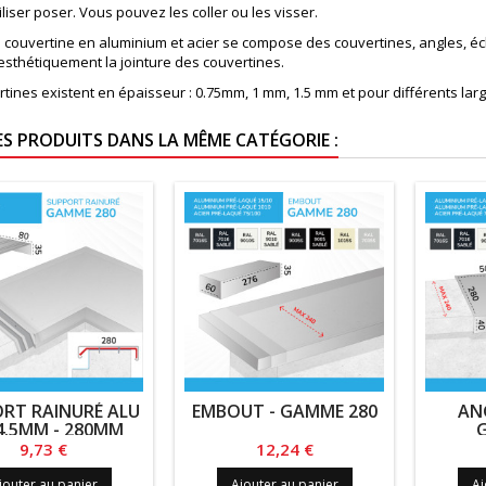
tiliser poser. Vous pouvez les coller ou les visser.
couvertine en aluminium et acier se compose des couvertines, angles, écli
esthétiquement la jointure des couvertines.
rtines existent en épaisseur : 0.75mm, 1 mm, 1.5 mm et pour différents l
ES PRODUITS DANS LA MÊME CATÉGORIE :
RT RAINURÉ ALU
EMBOUT - GAMME 280
ANG
4.5MM - 280MM
Prix
Prix
9,73 €
12,24 €
jouter au panier
Ajouter au panier
Aj