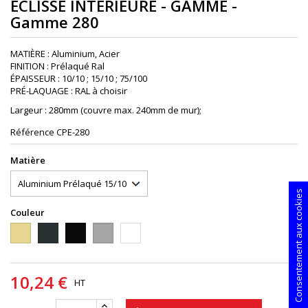
ÉCLISSE INTÉRIEURE - GAMME -
Gamme 280
MATIÈRE : Aluminium, Acier
FINITION : Prélaqué Ral
ÉPAISSEUR : 10/10 ; 15/10 ; 75/100
PRÉ-LAQUAGE : RAL à choisir
Largeur : 280mm (couvre max. 240mm de mur);
Référence
CPE-280
Matière
Consentement aux cookies
Couleur
1015S
7016S
9005S
9006PIEDRA
9010S
10,24 €
HT