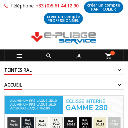
créer un compte
Téléphone:
+33 (0)5 61 44 12 90
PARTICULIER
créer un compte
PROFESSIONNEL
0



shopping_cart
TEINTES RAL
ACCUEIL