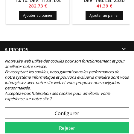
10/10, DEV. 1123, LG.
DEV. 146, LG. 2530
1810
Prix
Prix
282,73 €
41,39 €
Ajouter au panier
Ajouter au panier

A PROPOS
Notre site web utilise des cookies pour son fonctionnement et pour

INFORMATIONS
améliorer notre service.
En acceptant les cookies, nous garantissons les performances de
notre système informatique et pouvons évaluer la manière dont vous

INFORMATIONS TECHNIQUES
interagissez avec notre site web et vous proposer une navigation
personnalisée.

Acceptez-vous l’utilisation des cookies pour améliorer votre
CONTACT
expérience sur notre site ?
NEWSLETTER
Configurer
Rejeter