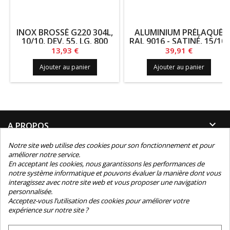
INOX BROSSÉ G220 304L,
ALUMINIUM PRÉLAQUÉ
10/10, DEV. 55, LG. 800
RAL 9016 - SATINÉ, 15/10,
DEV. 225.5, LG. 1405
Prix
Prix
13,93 €
39,91 €
Ajouter au panier
Ajouter au panier

A PROPOS
Notre site web utilise des cookies pour son fonctionnement et pour

INFORMATIONS
améliorer notre service.
En acceptant les cookies, nous garantissons les performances de
notre système informatique et pouvons évaluer la manière dont vous

INFORMATIONS TECHNIQUES
interagissez avec notre site web et vous proposer une navigation
personnalisée.

Acceptez-vous l’utilisation des cookies pour améliorer votre
CONTACT
expérience sur notre site ?
NEWSLETTER