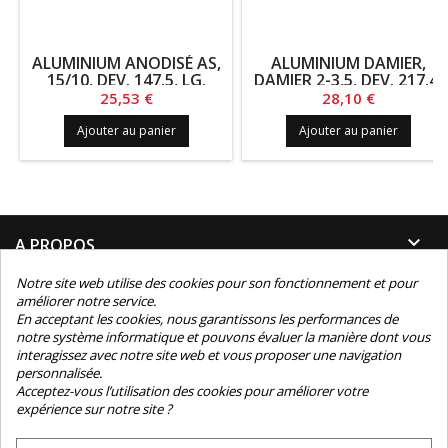
ALUMINIUM ANODISÉ AS,
ALUMINIUM DAMIER,
15/10, DEV. 147.5, LG.
DAMIER 2-3,5, DEV. 217.4,
1100
LG. 542
Prix
Prix
25,53 €
28,10 €
Ajouter au panier
Ajouter au panier

A PROPOS
Notre site web utilise des cookies pour son fonctionnement et pour

INFORMATIONS
améliorer notre service.
En acceptant les cookies, nous garantissons les performances de
notre système informatique et pouvons évaluer la manière dont vous

INFORMATIONS TECHNIQUES
interagissez avec notre site web et vous proposer une navigation
personnalisée.

Acceptez-vous l’utilisation des cookies pour améliorer votre
CONTACT
expérience sur notre site ?
NEWSLETTER