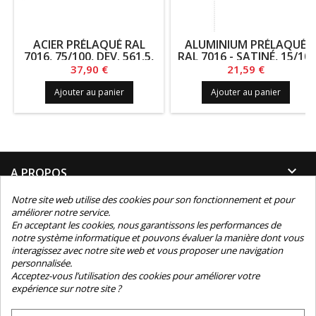
ACIER PRÉLAQUÉ RAL
ALUMINIUM PRÉLAQUÉ
7016, 75/100, DEV. 561.5,
RAL 7016 - SATINÉ, 15/10,
LG. 996
DEV. 97.5, LG. 1300
Prix
Prix
37,90 €
21,59 €
Ajouter au panier
Ajouter au panier

A PROPOS
Notre site web utilise des cookies pour son fonctionnement et pour

INFORMATIONS
améliorer notre service.
En acceptant les cookies, nous garantissons les performances de
notre système informatique et pouvons évaluer la manière dont vous

INFORMATIONS TECHNIQUES
interagissez avec notre site web et vous proposer une navigation
personnalisée.

Acceptez-vous l’utilisation des cookies pour améliorer votre
CONTACT
expérience sur notre site ?
NEWSLETTER