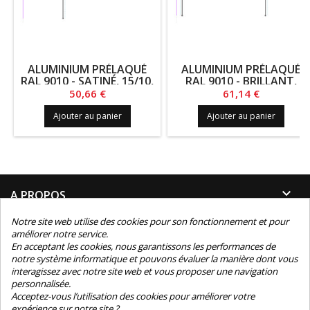
ALUMINIUM PRÉLAQUÉ
ALUMINIUM PRÉLAQUÉ
RAL 9010 - SATINÉ, 15/10,
RAL 9010 - BRILLANT,
DEV. 317.5, LG. 1400
20/10, DEV. 155, LG. 2040
Prix
Prix
50,66 €
61,14 €
Ajouter au panier
Ajouter au panier

A PROPOS
Notre site web utilise des cookies pour son fonctionnement et pour

INFORMATIONS
améliorer notre service.
En acceptant les cookies, nous garantissons les performances de
notre système informatique et pouvons évaluer la manière dont vous

INFORMATIONS TECHNIQUES
interagissez avec notre site web et vous proposer une navigation
personnalisée.

Acceptez-vous l’utilisation des cookies pour améliorer votre
CONTACT
expérience sur notre site ?