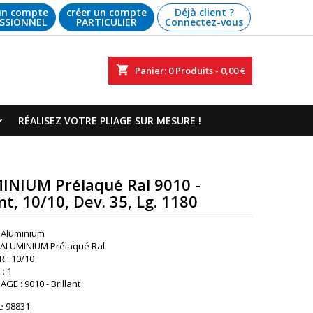
un compte
créer un compte
Déjà client ?
SSIONNEL
PARTICULIER
Connectez-vous
shopping_cart
Panier:
0
Produits - 0,00 €
RÉALISEZ VOTRE PLIAGE SUR MESURE !
INIUM Prélaqué Ral 9010 -
ant, 10/10, Dev. 35, Lg. 1180
 Aluminium
: ALUMINIUM Prélaqué Ral
 : 10/10
: 1
GE : 9010 - Brillant
e
98831