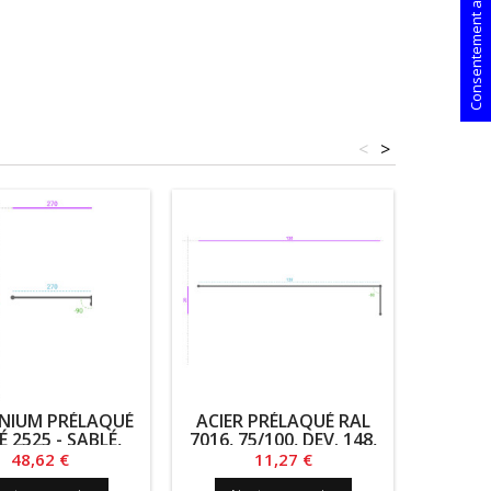
Consentement aux cookies
<
>
NIUM PRÉLAQUÉ
ACIER PRÉLAQUÉ RAL
ALUMI
É 2525 - SABLÉ,
7016, 75/100, DEV. 148,
RAL 
 DEV. 289.5, LG.
LG. 850
15/10, 
Prix
Prix
48,62 €
11,27 €
1160