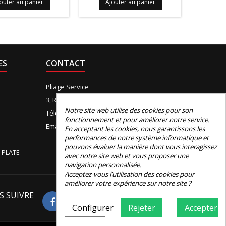
outer au panier
Ajouter au panier
Ajo
ES
CONTACT
Pliage Service
3, Rue de Boudeville, 31100 Toulouse
Notre site web utilise des cookies pour son
Téléphone:
+33 (0)5 61 44 12 90
fonctionnement et pour améliorer notre service.
Email:
contact@e-pliage.fr
En acceptant les cookies, nous garantissons les
performances de notre système informatique et
pouvons évaluer la manière dont vous interagissez
 PLATE
avec notre site web et vous proposer une
navigation personnalisée.
Acceptez-vous l’utilisation des cookies pour
améliorer votre expérience sur notre site ?
S SUIVRE
Avis Google
Configurer
Rejeter
Accepter
4.8
Basé sur 326 avis