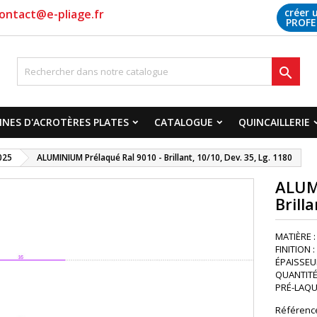
créer 
ontact@e-pliage.fr
PROFE

NES D'ACROTÈRES PLATES
CATALOGUE
QUINCAILLERIE
025
ALUMINIUM Prélaqué Ral 9010 - Brillant, 10/10, Dev. 35, Lg. 1180
ALUM
Brill
MATIÈRE :
FINITION 
ÉPAISSEUR
QUANTITÉ 
PRÉ-LAQUA
Référenc