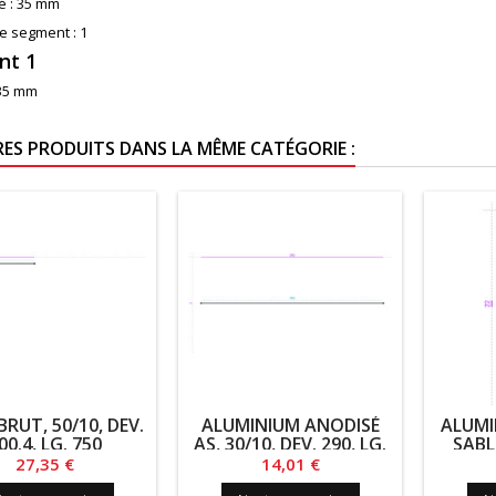
 :
35 mm
e segment :
1
nt 1
35 mm
RES PRODUITS DANS LA MÊME CATÉGORIE :
BRUT, 50/10, DEV.
ALUMINIUM ANODISÉ
ALUMI
00.4, LG. 750
AS, 30/10, DEV. 290, LG.
SABL
180
15/10,
Prix
Prix
27,35 €
14,01 €