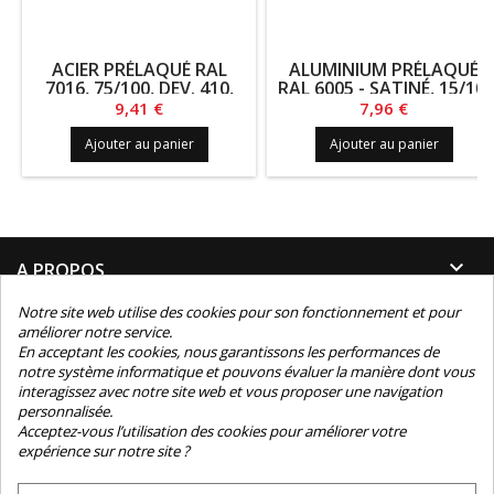
ACIER PRÉLAQUÉ RAL
ALUMINIUM PRÉLAQUÉ
7016, 75/100, DEV. 410,
RAL 6005 - SATINÉ, 15/10,
LG. 300
DEV. 77.5, LG. 430
Prix
Prix
9,41 €
7,96 €
Ajouter au panier
Ajouter au panier

A PROPOS
Notre site web utilise des cookies pour son fonctionnement et pour

INFORMATIONS
améliorer notre service.
En acceptant les cookies, nous garantissons les performances de
notre système informatique et pouvons évaluer la manière dont vous

INFORMATIONS TECHNIQUES
interagissez avec notre site web et vous proposer une navigation
personnalisée.

Acceptez-vous l’utilisation des cookies pour améliorer votre
CONTACT
expérience sur notre site ?
NEWSLETTER