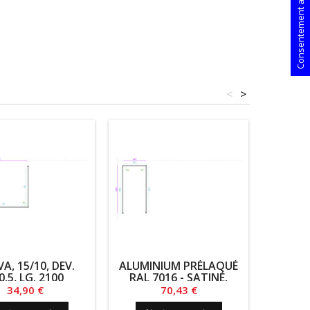
Consentement aux cookies
<
>
A, 15/10, DEV.
ALUMINIUM PRÉLAQUÉ
ALUMI
0.5, LG. 2100
RAL 7016 - SATINÉ,
RAL 
10/10, DEV. 512, LG.
15/10, 
Prix
Prix
34,90 €
70,43 €
1481