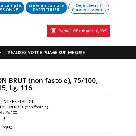
un compte
créer un compte
Déjà client ?
SSIONNEL
PARTICULIER
Connectez-vous
shopping_cart
Panier:
0
Produits - 0,00 €
RÉALISEZ VOTRE PLIAGE SUR MESURE !
N BRUT (non fastolé), 75/100,
15, Lg. 116
 ZINC / EZ / LAITON
: LAITON BRUT (non fastolé)
 : 75/100
: 1
e
96332