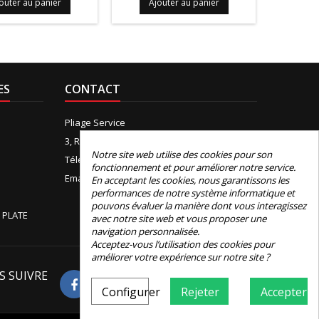
outer au panier
Ajouter au panier
Ajo
ES
CONTACT
Pliage Service
3, Rue de Boudeville, 31100 Toulouse
Notre site web utilise des cookies pour son
Téléphone:
+33 (0)5 61 44 12 90
fonctionnement et pour améliorer notre service.
Email:
contact@e-pliage.fr
En acceptant les cookies, nous garantissons les
performances de notre système informatique et
pouvons évaluer la manière dont vous interagissez
 PLATE
avec notre site web et vous proposer une
navigation personnalisée.
Acceptez-vous l’utilisation des cookies pour
améliorer votre expérience sur notre site ?
S SUIVRE
Avis Google
Configurer
Rejeter
Accepter
4.8
Basé sur 326 avis