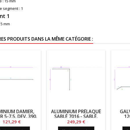
 :
15 mm
e segment :
1
nt 1
15 mm
RES PRODUITS DANS LA MÊME CATÉGORIE :
INIUM DAMIER,
ALUMINIUM PRÉLAQUÉ
GALV
 5-7,5, DEV. 390,
SABLÉ 7016 - SABLÉ,
12
LG. 845
15/10, DEV. 982.5, LG.
Prix
Prix
121,29 €
249,29 €
2500