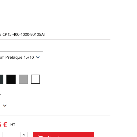
;
;
;
e
CP15-400-1000-9010SAT
16S
9005S
9006PIEDRA
9010S
r
5 €
HT