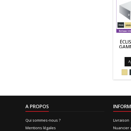
ÉCLI
GAMM
A
101
A PROPOS
INFORM
Qui sommes-nous ?
Livraison
Mentions légales
Nuancier 