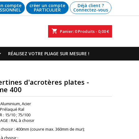
un compte
créer un compte
Déjà client ?
SSIONNEL
PARTICULIER
Connectez-vous
shopping_cart
Panier:
0
Produits - 0,00 €
RÉALISEZ VOTRE PLIAGE SUR MESURE !
rtines d'acrotères plates -
e 400
 Aluminium, Acier
: Prélaqué Ral
 : 15/10 ; 75/100
GE : RAL à choisir
 choisir : 400mm (couvre max. 360mm de mur);
 choisir :