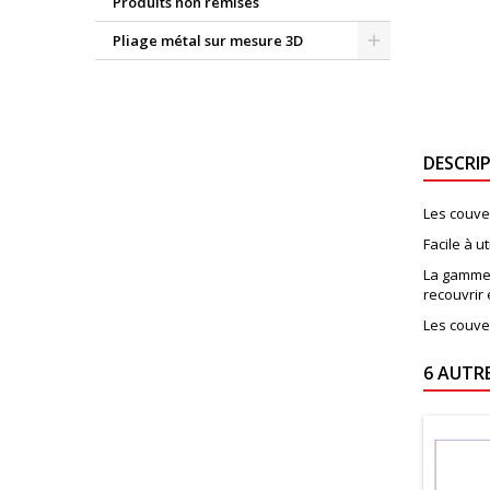
Produits non remisés
Pliage métal sur mesure 3D
DESCRI
Les couve
Facile à u
La gamme 
recouvrir 
Les couve
6 AUTR