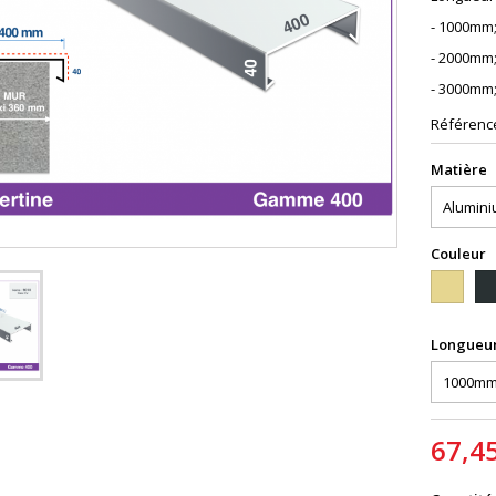
- 1000mm
- 2000mm
- 3000mm
Référenc
Matière
Couleur
1015S
70
Longueu
67,4