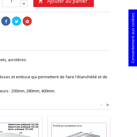
Ajouter au panier

Consentement aux cookies
ets, acrotères.
sses et embout qui permettent de faire l'étanchéité et de
argeurs : 200mm, 280mm, 400mm.
<
>