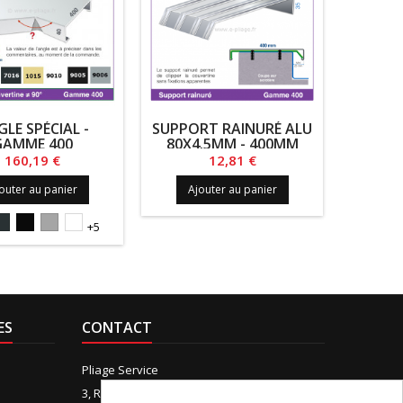
LE SPÉCIAL -
SUPPORT RAINURÉ ALU
EMBOU
GAMME 400
80X4.5MM - 400MM
Prix
Prix
160,19 €
12,81 €
outer au panier
Ajouter au panier
Ajo
5S
7016S
9005S
9006PIEDRA
9010S
1015
+5
ES
CONTACT
Pliage Service
3, Rue de Boudeville, 31100 Toulouse