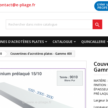
créer 
ontact@e-pliage.fr
PROFE

NES D'ACROTÈRES PLATES
CATALOGUE
QUINCAILLERIE
00
Couvertines d'acrotères plates - Gamme 400
Couve
Gamm
MATIÈRE :
FINITION 
ÉPAISSEUR
PRÉ-LAQUA
Largeur à
Longueur à