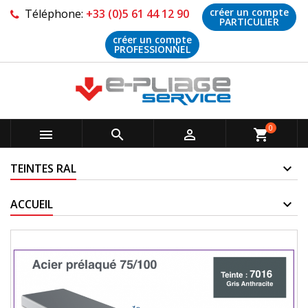
créer un compte
Téléphone:
+33 (0)5 61 44 12 90
PARTICULIER
créer un compte
PROFESSIONNEL
0



shopping_cart
TEINTES RAL
ACCUEIL