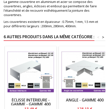
La gamme couvertine en aluminium et acier se compose des
couvertines, angles, éclisses et embout qui permettent de faire
l'étanchéité et de recouvrir esthétiquement la jointure des
couvertines.
Les couvertines existent en épaisseur : 0.75mm, 1 mm, 1.5 mm et
pour différents largeurs : 200mm, 280mm, 400mm.
6 AUTRES PRODUITS DANS LA MÊME CATÉGORIE :
<
>
ÉCLISSE INTÉRIEURE -
ANGLE - GAMME 400
GAMME - GAMME 400
Prix
Prix
13,49 €
128,15 €