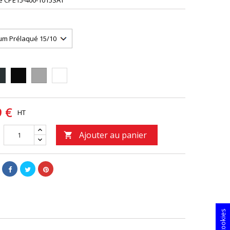
e
CPE15-400-1015SAT
16S
9005S
9006PIEDRA
9010S
9 €
HT
Ajouter au panier
