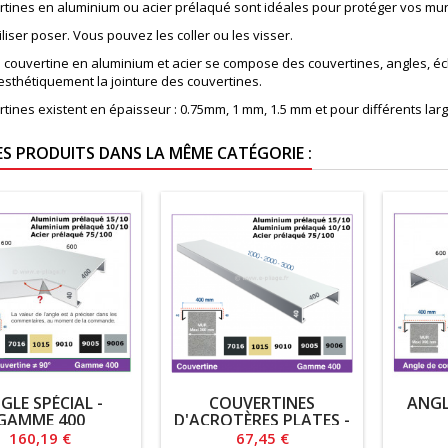
rtines en aluminium ou acier prélaqué sont idéales pour protéger vos mur
tiliser poser. Vous pouvez les coller ou les visser.
couvertine en aluminium et acier se compose des couvertines, angles, écli
esthétiquement la jointure des couvertines.
rtines existent en épaisseur : 0.75mm, 1 mm, 1.5 mm et pour différents l
ES PRODUITS DANS LA MÊME CATÉGORIE :
GLE SPÉCIAL -
COUVERTINES
ANGL
GAMME 400
D'ACROTÈRES PLATES -
GAMME 400
Prix
Prix
160,19 €
67,45 €