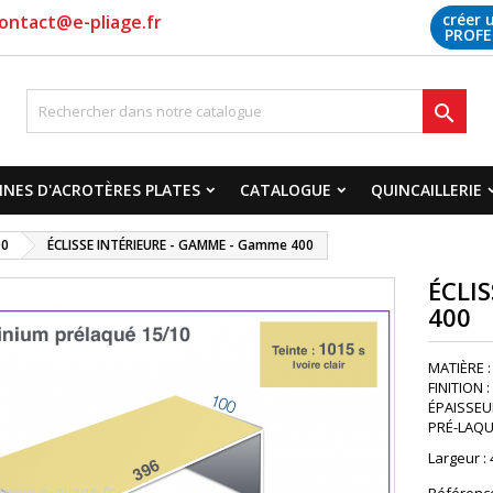
créer 
ontact@e-pliage.fr
PROFE

NES D'ACROTÈRES PLATES
CATALOGUE
QUINCAILLERIE
00
ÉCLISSE INTÉRIEURE - GAMME - Gamme 400
ÉCLI
400
MATIÈRE :
FINITION 
ÉPAISSEUR 
PRÉ-LAQUA
Largeur :