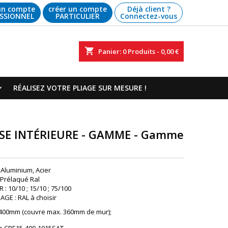
un compte
créer un compte
Déjà client ?
SSIONNEL
PARTICULIER
Connectez-vous
shopping_cart
Panier:
0
Produits - 0,00 €
RÉALISEZ VOTRE PLIAGE SUR MESURE !
SSE INTÉRIEURE - GAMME - Gamme
 Aluminium, Acier
: Prélaqué Ral
: 10/10 ; 15/10 ; 75/100
GE : RAL à choisir
 400mm (couvre max. 360mm de mur);