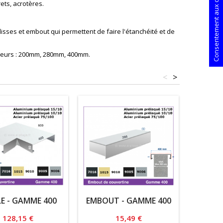
Consentement aux cookies
ets, acrotères.
sses et embout qui permettent de faire l'étanchéité et de
argeurs : 200mm, 280mm, 400mm.
<
>
E - GAMME 400
EMBOUT - GAMME 400
SUPPOR
80X4
Prix
Prix
128,15 €
15,49 €