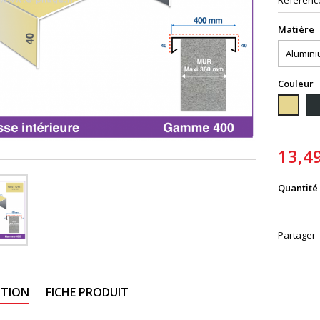
Référenc
Matière
Couleur
70
1015S
13,4
Quantité
Partager
PTION
FICHE PRODUIT