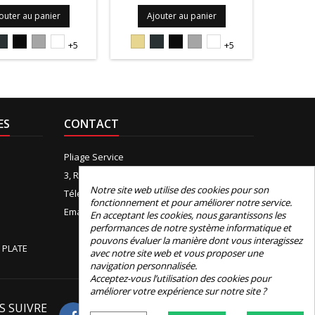
outer au panier
Ajouter au panier
Ajo
5S
7016S
9005S
9006PIEDRA
9010S
1015S
7016S
9005S
9006PIEDRA
9010S
+5
+5
ES
CONTACT
Pliage Service
3, Rue de Boudeville, 31100 Toulouse
Notre site web utilise des cookies pour son
Téléphone:
+33 (0)5 61 44 12 90
fonctionnement et pour améliorer notre service.
Email:
contact@e-pliage.fr
En acceptant les cookies, nous garantissons les
performances de notre système informatique et
pouvons évaluer la manière dont vous interagissez
 PLATE
avec notre site web et vous proposer une
navigation personnalisée.
Acceptez-vous l’utilisation des cookies pour
améliorer votre expérience sur notre site ?
S SUIVRE
Avis Google