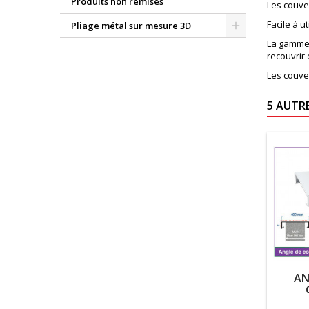
Produits non remisés
Les couve
Facile à u
Pliage métal sur mesure 3D
La gamme 
recouvrir 
Les couve
5 AUTR
AN