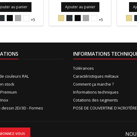
jouter au panier
Ajouter au panier
Aj
5S
7016S
9005S
9006PIEDRA
9010S
1015S
7016S
9005S
9006PIEDRA
9010S
101
+5
+5
ATIONS
INFORMATIONS TECHNIQU
Tolérances
de couleurs RAL
Caractéristiques métaux
en stock
Comment ça marche ?
n Premium
Informations techniques
 Inox
Cotations des segments
de dessin 2D/3D - Formes
POSE DE COUVERTINE D'ACROTÈRE
NOU