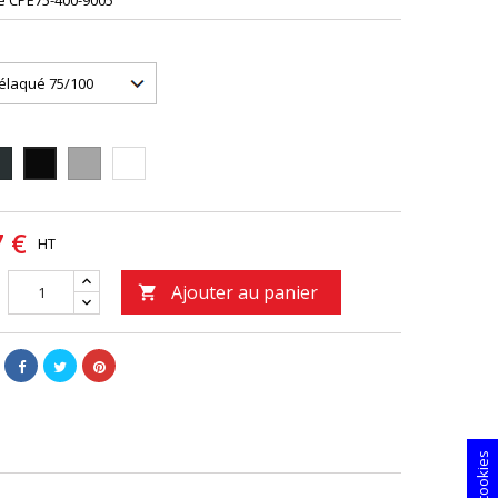
e
CPE75-400-9005
16
9006
9010
9005
7 €
HT
Ajouter au panier
