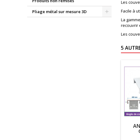
Produits non remisés
Les couve
Facile à u
Pliage métal sur mesure 3D
La gamme 
recouvrir 
Les couve
5 AUTR
AN