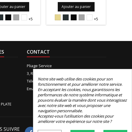
outer au panier
Ajouter au panier
Ajo
5S
7016S
9005S
9006PIEDRA
9010S
1015S
7016S
9005S
9006PIEDRA
9010S
+5
+5
ES
CONTACT
Pliage Service
3, Rue de Boudeville, 31100 Toulouse
Notre site web utilise des cookies pour son
Téléphone:
+33 (0)5 61 44 12 90
fonctionnement et pour améliorer notre service.
Email:
contact@e-pliage.fr
En acceptant les cookies, nous garantissons les
performances de notre système informatique et
pouvons évaluer la manière dont vous interagissez
 PLATE
avec notre site web et vous proposer une
navigation personnalisée.
Acceptez-vous l’utilisation des cookies pour
améliorer votre expérience sur notre site ?
S SUIVRE
Avis Google