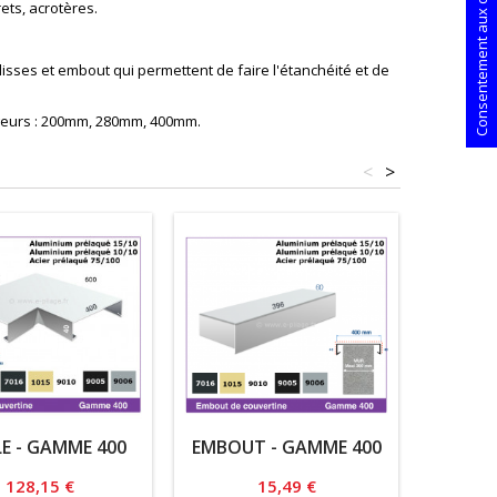
Consentement aux cookies
ets, acrotères.
sses et embout qui permettent de faire l'étanchéité et de
argeurs : 200mm, 280mm, 400mm.
<
>
E - GAMME 400
EMBOUT - GAMME 400
SUPPOR
80X4
Prix
Prix
128,15 €
15,49 €