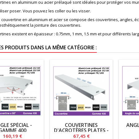
rtines en aluminium ou acier prélaqué sont idéales pour protéger vos mur
tiliser poser. Vous pouvez les coller ou les visser.
couvertine en aluminium et acier se compose des couvertines, angles, écli
esthétiquement la jointure des couvertines.
rtines existent en épaisseur : 0.75mm, 1 mm, 1.5 mm et pour différents l
ES PRODUITS DANS LA MÊME CATÉGORIE :
GLE SPÉCIAL -
COUVERTINES
ANGL
GAMME 400
D'ACROTÈRES PLATES -
GAMME 400
Prix
Prix
160,19 €
67,45 €