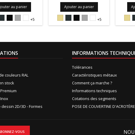
jouter au panier
Ajouter au panier
Aj
5S
7016S
9005S
9006PIEDRA
9010S
1015S
7016S
9005S
9006PIEDRA
9010S
101
+5
+5
ATIONS
INFORMATIONS TECHNIQU
Tolérances
de couleurs RAL
Caractéristiques métaux
en stock
Comment ça marche ?
n Premium
Informations techniques
 Inox
Cotations des segments
de dessin 2D/3D - Formes
POSE DE COUVERTINE D'ACROTÈRE
NOU