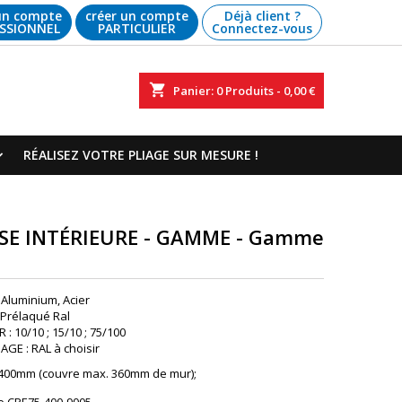
un compte
créer un compte
Déjà client ?
SSIONNEL
PARTICULIER
Connectez-vous
shopping_cart
Panier:
0
Produits - 0,00 €
RÉALISEZ VOTRE PLIAGE SUR MESURE !
SSE INTÉRIEURE - GAMME - Gamme
 Aluminium, Acier
: Prélaqué Ral
: 10/10 ; 15/10 ; 75/100
GE : RAL à choisir
 400mm (couvre max. 360mm de mur);