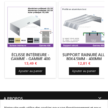
ÉCLISSE INTÉRIEURE -
SUPPORT RAINURÉ ALU
GAMME - GAMME 400
80X4.5MM - 400MM
Prix
Prix
13,49 €
12,81 €
Ajouter au panier
Ajouter au panier

A PROPOS
Notre site web utilise des cookies pour son fonctionnement et pour