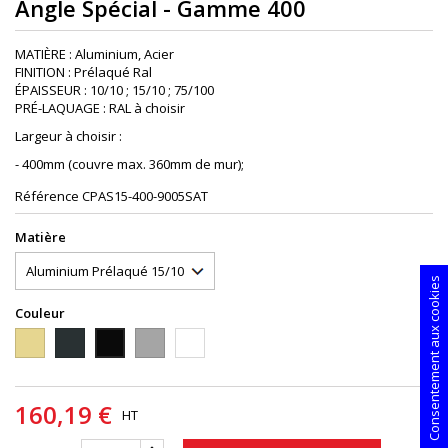
Angle Spécial - Gamme 400
MATIÈRE : Aluminium, Acier
FINITION : Prélaqué Ral
ÉPAISSEUR : 10/10 ; 15/10 ; 75/100
PRÉ-LAQUAGE : RAL à choisir
Largeur à choisir :
- 400mm (couvre max. 360mm de mur);
Référence
CPAS15-400-9005SAT
Matière
Consentement aux cookies
Couleur
1015S
7016S
9006PIEDRA
9010S
9005S
160,19 €
HT