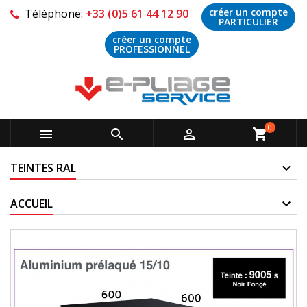
créer un compte
Téléphone:
+33 (0)5 61 44 12 90
PARTICULIER
créer un compte
PROFESSIONNEL
0



shopping_cart
TEINTES RAL
ACCUEIL