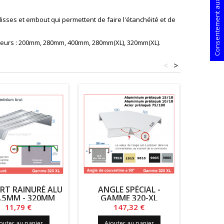
Consentement aux cookies
sses et embout qui permettent de faire l'étanchéité et de
argeurs : 200mm, 280mm, 400mm, 280mm(XL), 320mm(XL).
<
>
RT RAINURÉ ALU
ANGLE SPÉCIAL -
ÉCLIS
.5MM - 320MM
GAMME 320-XL
GA
Prix
Prix
11,79 €
147,32 €
outer au panier
Ajouter au panier
Ajo