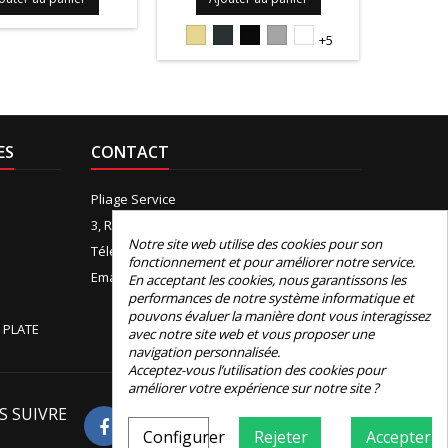
1015S
7016S
9005S
9006PIEDRA
9010S
1015
+5
ES
CONTACT
Pliage Service
3, Rue de Boudeville, 31100 Toulouse
Notre site web utilise des cookies pour son
Téléphone:
+33 (0)5 61 44 12 90
fonctionnement et pour améliorer notre service.
Email:
contact@e-pliage.fr
En acceptant les cookies, nous garantissons les
performances de notre système informatique et
pouvons évaluer la manière dont vous interagissez
 PLATE
avec notre site web et vous proposer une
navigation personnalisée.
Acceptez-vous l’utilisation des cookies pour
améliorer votre expérience sur notre site ?
S SUIVRE
Avis Google
Configurer
Rejeter
Accepter
4.8