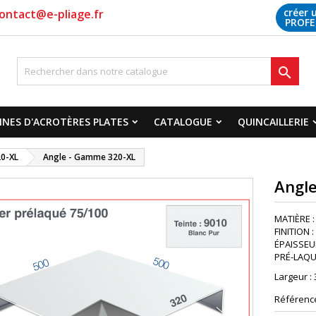
créer 
ontact@e-pliage.fr
PROFE

NES D'ACROTÈRES PLATES
CATALOGUE
QUINCAILLERIE
0-XL
Angle - Gamme 320-XL
Angl
MATIÈRE :
FINITION 
ÉPAISSEUR 
PRÉ-LAQUA
Largeur :
Référenc