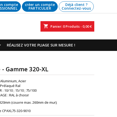
un compte
créer un compte
Déjà client ?
SSIONNEL
PARTICULIER
Connectez-vous
shopping_cart
Panier:
0
Produits - 0,00 €
RÉALISEZ VOTRE PLIAGE SUR MESURE !
e - Gamme 320-XL
 Aluminium, Acier
: Prélaqué Ral
: 10/10 ; 15/10 ; 75/100
GE : RAL à choisir
 320mm (couvre max. 260mm de mur);
e
CPAXL75-320-9010