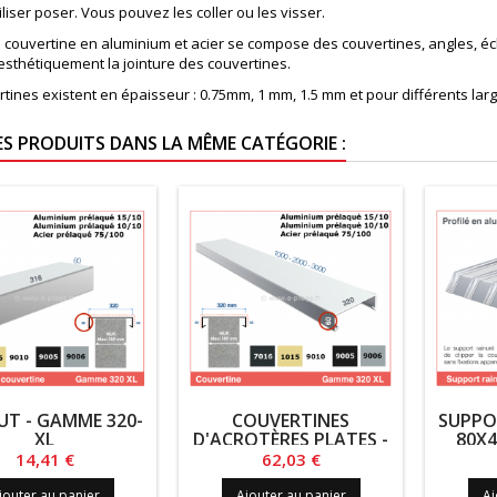
tiliser poser. Vous pouvez les coller ou les visser.
couvertine en aluminium et acier se compose des couvertines, angles, écli
esthétiquement la jointure des couvertines.
rtines existent en épaisseur : 0.75mm, 1 mm, 1.5 mm et pour différents l
ES PRODUITS DANS LA MÊME CATÉGORIE :
T - GAMME 320-
COUVERTINES
SUPPO
XL
D'ACROTÈRES PLATES -
80X4
GAMME 320-XL
Prix
Prix
14,41 €
62,03 €
jouter au panier
Ajouter au panier
Aj