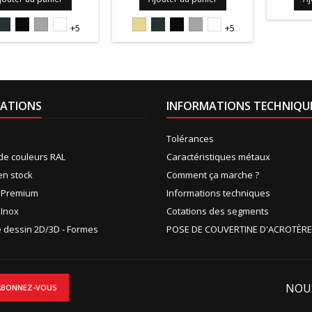
5S
7016S
9005S
9006PIEDRA
9010S
1015S
7016S
9005S
9006PIEDRA
9010S
+5
+5
ATIONS
INFORMATIONS TECHNIQU
Tolérances
de couleurs RAL
Caractéristiques métaux
en stock
Comment ça marche ?
n Premium
Informations techniques
 Inox
Cotations des segments
de dessin 2D/3D - Formes
POSE DE COUVERTINE D'ACROTÈRE
NOU