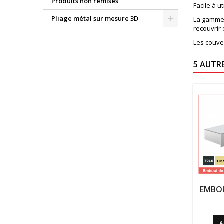
Produits non remisés
Facile à u
Pliage métal sur mesure 3D
La gamme 
recouvrir 
Les couve
5 AUTR
EMBOU
A