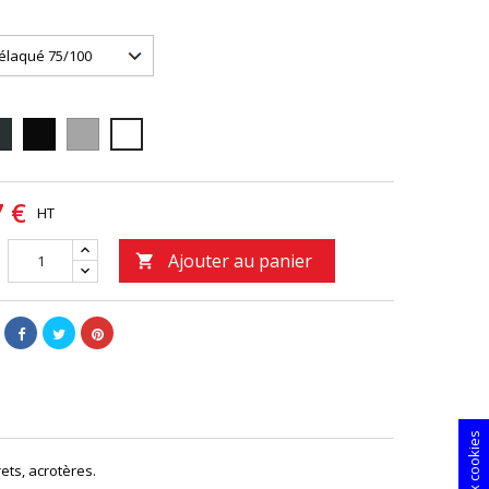
16
9005
9006
9010
7 €
HT
Ajouter au panier

ets, acrotères.