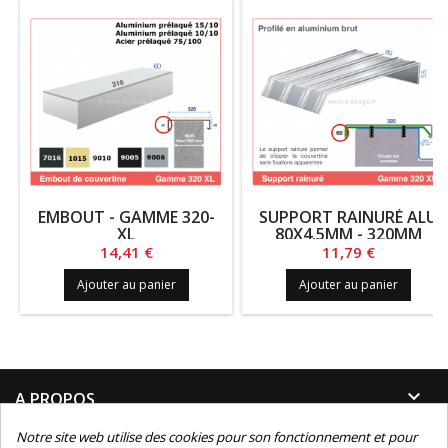
EMBOUT - GAMME 320-
SUPPORT RAINURÉ ALU
XL
80X4.5MM - 320MM
Prix
Prix
14,41 €
11,79 €
Ajouter au panier
Ajouter au panier

A PROPOS
Notre site web utilise des cookies pour son fonctionnement et pour
