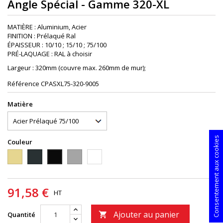
Angle Spécial - Gamme 320-XL
MATIÈRE : Aluminium, Acier
FINITION : Prélaqué Ral
ÉPAISSEUR : 10/10 ; 15/10 ; 75/100
PRÉ-LAQUAGE : RAL à choisir
Largeur : 320mm (couvre max. 260mm de mur);
Référence
CPASXL75-320-9005
Matière
Consentement aux cookies
Couleur
1015
7016
9006
9010
9005
91,58 €
HT
Ajouter au panier
Quantité
