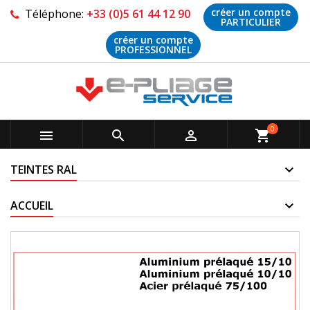
créer un compte
Téléphone:
+33 (0)5 61 44 12 90
PARTICULIER
créer un compte
PROFESSIONNEL
0



shopping_cart
TEINTES RAL
ACCUEIL