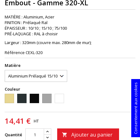
Embout - Gamme 320-XL
MATIÈRE : Aluminium, Acier
FINITION : Prélaqué Ral
ÉPAISSEUR : 10/10 ; 15/10 ; 75/100
PRÉ-LAQUAGE : RAL à choisir
Largeur : 320mm (couvre max. 280mm de mur);
Référence
CEXL-320
Matière
Consentement aux cookies
Couleur
1015S
7016S
9005S
9006PIEDRA
9010S
14,41 €
HT
Ajouter au panier
Quantité
