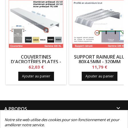
COUVERTINES
SUPPORT RAINURÉ ALU
D'ACROTÈRES PLATES -
80X4.5MM - 320MM
GAMME 320-XL
Prix
Prix
62,03 €
11,79 €
Ajouter au panier
Ajouter au panier

A PROPOS
Notre site web utilise des cookies pour son fonctionnement et pour

INFORMATIONS
améliorer notre service.