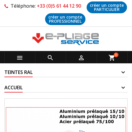
créer un compte
Téléphone:
+33 (0)5 61 44 12 90
PARTICULIER
créer un compte
PROFESSIONNEL
0



shopping_cart
TEINTES RAL
ACCUEIL