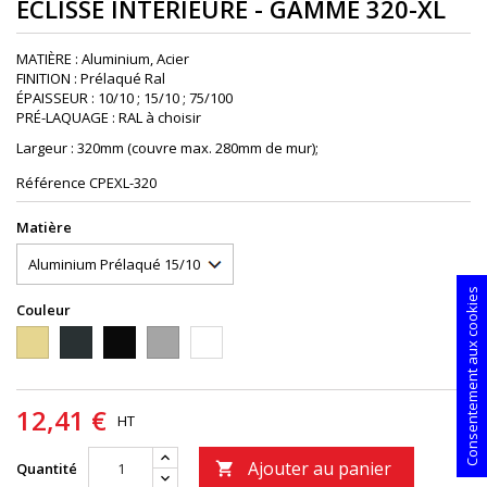
ÉCLISSE INTÉRIEURE - GAMME 320-XL
MATIÈRE : Aluminium, Acier
FINITION : Prélaqué Ral
ÉPAISSEUR : 10/10 ; 15/10 ; 75/100
PRÉ-LAQUAGE : RAL à choisir
Largeur : 320mm (couvre max. 280mm de mur);
Référence
CPEXL-320
Matière
Consentement aux cookies
Couleur
1015S
7016S
9005S
9006PIEDRA
9010S
12,41 €
HT
Ajouter au panier
Quantité
