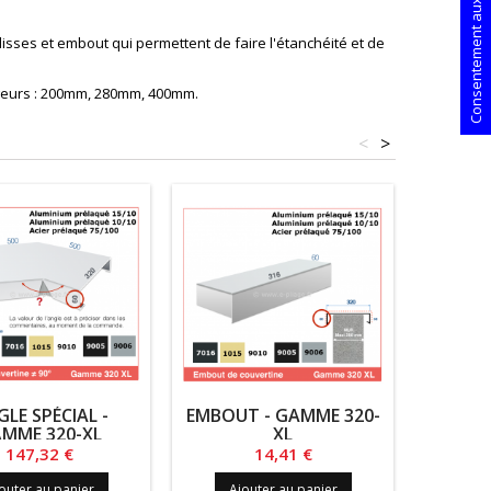
Consentement aux cookies
sses et embout qui permettent de faire l'étanchéité et de
argeurs : 200mm, 280mm, 400mm.
<
>
LE SPÉCIAL -
EMBOUT - GAMME 320-
CO
MME 320-XL
XL
D'ACRO
GA
Prix
Prix
147,32 €
14,41 €
outer au panier
Ajouter au panier
Ajo