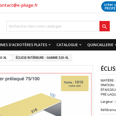
créer 
ontact@e-pliage.fr
PROFE

NES D'ACROTÈRES PLATES
CATALOGUE
QUINCAILLERIE
0-XL
ÉCLISSE INTÉRIEURE - GAMME 320-XL
ÉCLI
MATIÈRE :
FINITION 
ÉPAISSEUR 
PRÉ-LAQUA
Largeur :
Référenc