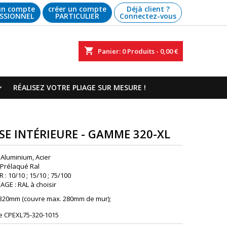
un compte
créer un compte
Déjà client ?
SSIONNEL
PARTICULIER
Connectez-vous
shopping_cart
Panier:
0
Produits - 0,00 €
RÉALISEZ VOTRE PLIAGE SUR MESURE !
SSE INTÉRIEURE - GAMME 320-XL
 Aluminium, Acier
: Prélaqué Ral
: 10/10 ; 15/10 ; 75/100
GE : RAL à choisir
 320mm (couvre max. 280mm de mur);
e
CPEXL75-320-1015