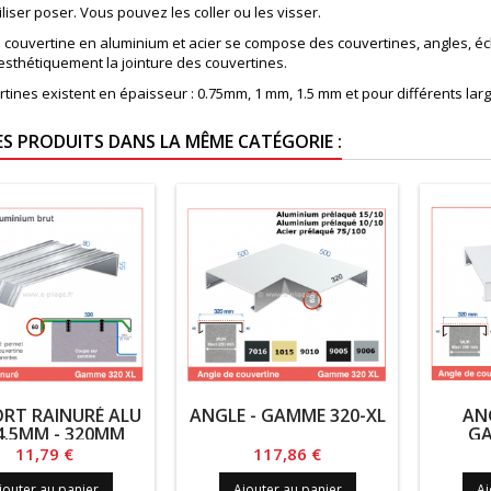
tiliser poser. Vous pouvez les coller ou les visser.
couvertine en aluminium et acier se compose des couvertines, angles, écli
esthétiquement la jointure des couvertines.
rtines existent en épaisseur : 0.75mm, 1 mm, 1.5 mm et pour différents l
ES PRODUITS DANS LA MÊME CATÉGORIE :
RT RAINURÉ ALU
ANGLE - GAMME 320-XL
ANG
4.5MM - 320MM
GA
Prix
Prix
11,79 €
117,86 €
jouter au panier
Ajouter au panier
Aj