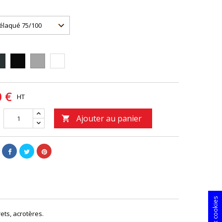
16
9005
9006
9010
0 €
HT
Ajouter au panier

ets, acrotères.