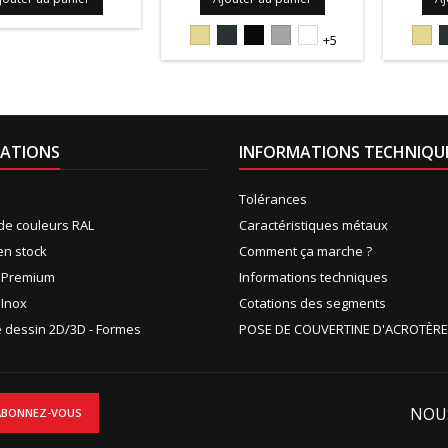
1015S
7016S
9005S
9006PIEDRA
9010S
101
+5
ATIONS
INFORMATIONS TECHNIQU
Tolérances
de couleurs RAL
Caractéristiques métaux
en stock
Comment ça marche ?
n Premium
Informations techniques
 Inox
Cotations des segments
de dessin 2D/3D - Formes
POSE DE COUVERTINE D'ACROTÈRE
NOU