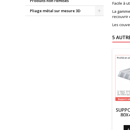
Produits non remisés
Facile à u
Pliage métal sur mesure 3D
La gamme 
recouvrir 
Les couve
5 AUTR
SUPPO
80X
A