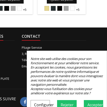
5S
7016S
9005S
9006PIEDRA
9010S
1015S
7016S
9005S
9006PIEDRA
9010S
1015
+5
+5
ES
CONTACT
Pliage Service
3, Rue de Boudeville, 31100 Toulouse
Notre site web utilise des cookies pour son
Téléphone:
+33 (0)5 61 44 12 90
fonctionnement et pour améliorer notre service.
Email:
contact@e-pliage.fr
En acceptant les cookies, nous garantissons les
performances de notre système informatique et
pouvons évaluer la manière dont vous interagissez
 PLATE
avec notre site web et vous proposer une
navigation personnalisée.
Acceptez-vous l’utilisation des cookies pour
améliorer votre expérience sur notre site ?
S SUIVRE
Avis Google
Configurer
Rejeter
Accepter
4.8