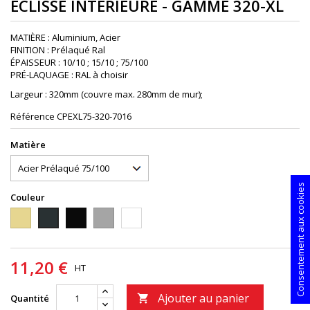
ÉCLISSE INTÉRIEURE - GAMME 320-XL
MATIÈRE : Aluminium, Acier
FINITION : Prélaqué Ral
ÉPAISSEUR : 10/10 ; 15/10 ; 75/100
PRÉ-LAQUAGE : RAL à choisir
Largeur : 320mm (couvre max. 280mm de mur);
Référence
CPEXL75-320-7016
Matière
Consentement aux cookies
Couleur
1015
9005
9006
9010
7016
11,20 €
HT
Ajouter au panier
Quantité
