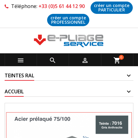
créer un compte
Téléphone:
+33 (0)5 61 44 12 90
PARTICULIER
créer un compte
PROFESSIONNEL
0



shopping_cart
TEINTES RAL
ACCUEIL